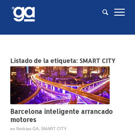
Listado de la etiqueta:
SMART CITY
Barcelona inteligente arrancado
motores
en
Noticias GA
,
SMART CITY