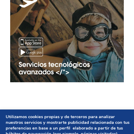
Utilizamos cookies propias y de terceros para analizar
© Copyright - GESTIÓN DE AYUNTAMIENTOS | Diseño
nuestros servicios y mostrarte publicidad relacionada con tus
preferencias en base a un perfil elaborado a partir de tus
web
UNBUENPLAN GROUP
hábitos de navegación (por ejemplo, páginas visitadas).