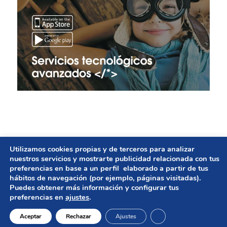
Utilizamos cookies propias y de terceros para analizar
© Copyright - GESTIÓN DE AYUNTAMIENTOS | Diseño
nuestros servicios y mostrarte publicidad relacionada con tus
preferencias en base a un perfil elaborado a partir de tus
web
UNBUENPLAN GROUP
hábitos de navegación (por ejemplo, páginas visitadas).
Puedes obtener más información y configurar tus
Aviso legal
preferencias en
ajustes
.
Política de privacidad
Política de cookies
Cerrar el banner de 
Aceptar
Rechazar
Ajustes