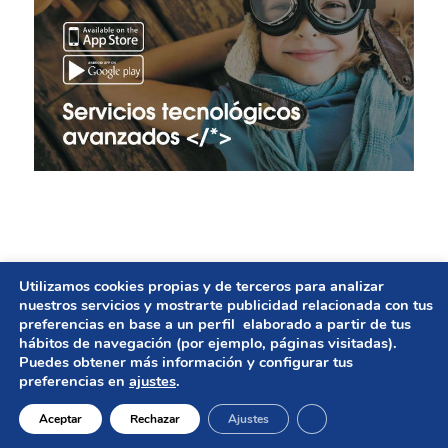
Utilizamos cookies propias y de terceros para analizar
© Copyright - GESTIÓN DE AYUNTAMIENTOS | Diseño
nuestros servicios y mostrarte publicidad relacionada con tus
preferencias en base a un perfil elaborado a partir de tus
web
UNBUENPLAN GROUP
hábitos de navegación (por ejemplo, páginas visitadas).
Puedes obtener más información y configurar tus
Aviso legal
preferencias en
ajustes
.
Política de privacidad
Política de cookies
Cerrar el banner de 
Aceptar
Rechazar
Ajustes